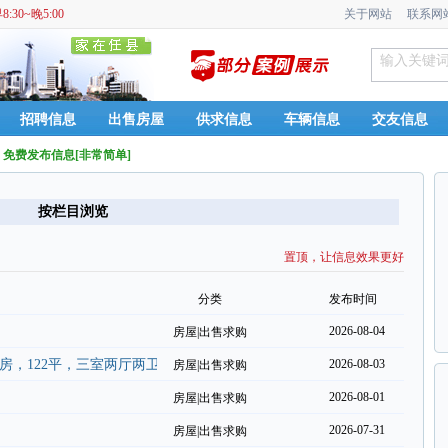
8:30~晚5:00
关于网站
联系网
招聘信息
出售房屋
供求信息
车辆信息
交友信息
-
免费发布信息[非常简单]
按栏目浏览
置顶，让信息效果更好
分类
发布时间
2026-08-04
房屋|出售求购
，122平，三室两厅两卫，64万
2026-08-03
房屋|出售求购
2026-08-01
房屋|出售求购
2026-07-31
房屋|出售求购