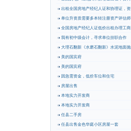
出租全国房地产经纪人证和协理证，资
单位升资质需要多本转注册资产评估师
全国房地产经纪人证低价出租办理工商
我有初中级会计，寻求单位挂职合作
大理石翻新《水磨石翻新》水泥地面抛
美的国宾府
美的国宾府
因急需资金，低价车位和住宅
房屋出售
本地实力开发商
本地实力开发商
任县二手房
任县出售金色华庭小区房屋一套