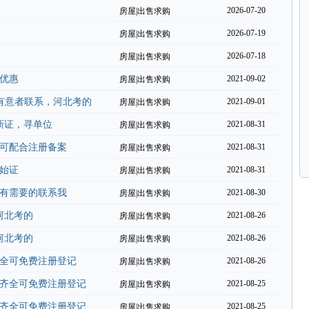
2026-07-20
房屋|出售求购
2026-07-19
房屋|出售求购
2026-07-18
房屋|出售求购
优惠
2021-09-02
房屋|出售求购
,有意者联系，河北考的
2021-09-01
房屋|出售求购
新证，寻单位
2021-08-31
房屋|出售求购
可配合注册备案
2021-08-31
房屋|出售求购
初始证
2021-08-31
房屋|出售求购
有需要的联系我
2021-08-30
房屋|出售求购
河北考的
2021-08-26
房屋|出售求购
河北考的
2021-08-26
房屋|出售求购
全可免费注册登记
2021-08-26
房屋|出售求购
齐全可免费注册登记
2021-08-25
房屋|出售求购
齐全可免费注册登记
2021-08-25
房屋|出售求购