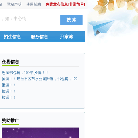
站
网站声明
使用帮助
免费发布信息[非常简单]
招生信息
服务信息
邢家湾
任县信息
思源书包房，100平 捡漏！！
捡漏！！邢台市区节水公园附近，书包房，122
平，
捡漏！！
捡漏！！
捡漏！！
赞助推广